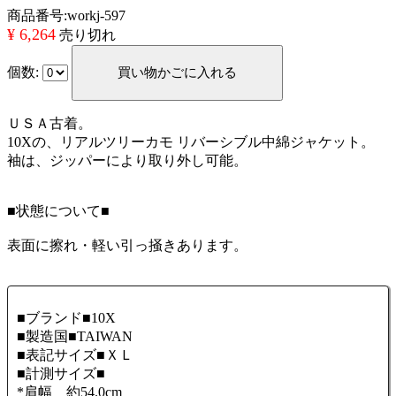
商品番号:workj-597
¥ 6,264
売り切れ
個数:
ＵＳＡ古着。
10Xの、リアルツリーカモ リバーシブル中綿ジャケット。
袖は、ジッパーにより取り外し可能。
■状態について■
表面に擦れ・軽い引っ掻きあります。
■ブランド■10X
■製造国■TAIWAN
■表記サイズ■ＸＬ
■計測サイズ■
*肩幅 約54.0cm